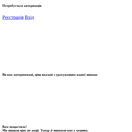
Потребується авторизація
Реєстрація
Вхід
Ви вже авторизовані, ціни вказані з урахуванням вашої знижки.
Вам пощастило!
Ми знизили ціну по акції. Товар зі знижкою вже у кошику.