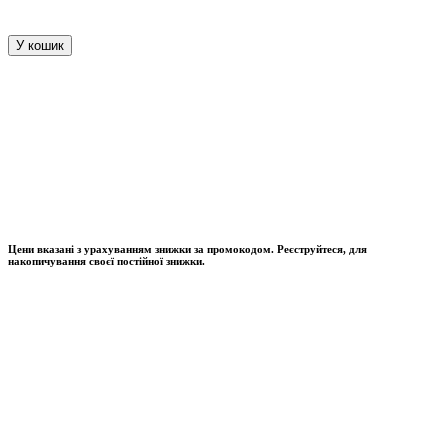
У кошик
Цени вказані з урахуванням знижки за промокодом. Реєструйтеся, для
накопичування своєї постійної знижки.