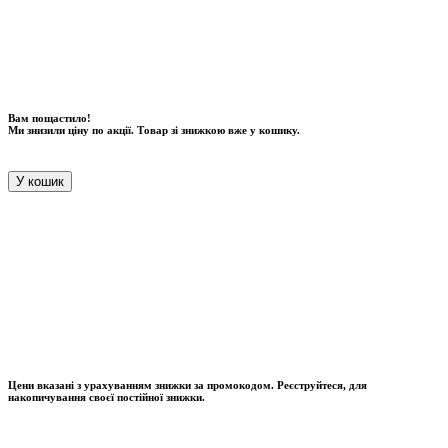
Вам пощастило!
Ми знизили ціну по акції. Товар зі знижкою вже у кошику.
У кошик
Цени вказані з урахуванням знижки за промокодом. Реєструйтеся, для
накопичування своєї постійної знижки.