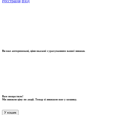
Реєстрація
Вхід
Ви вже авторизовані, ціни вказані з урахуванням вашої знижки.
Вам пощастило!
Ми знизили ціну по акції. Товар зі знижкою вже у кошику.
У кошик