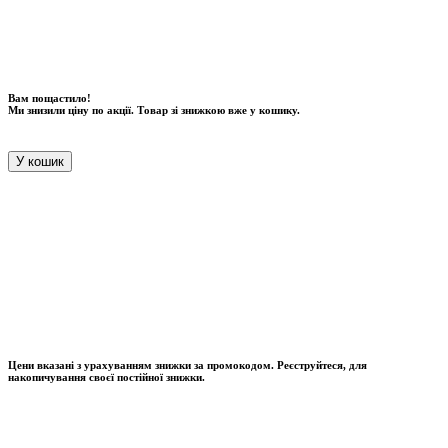
Вам пощастило!
Ми знизили ціну по акції. Товар зі знижкою вже у кошику.
У кошик
Цени вказані з урахуванням знижки за промокодом. Реєструйтеся, для
накопичування своєї постійної знижки.