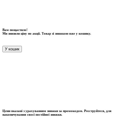
Вам пощастило!
Ми знизили ціну по акції. Товар зі знижкою вже у кошику.
У кошик
Цени вказані з урахуванням знижки за промокодом. Реєструйтеся, для
накопичування своєї постійної знижки.