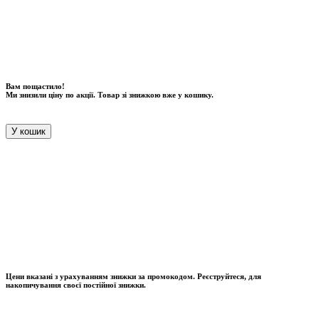
Вам пощастило!
Ми знизили ціну по акції. Товар зі знижкою вже у кошику.
У кошик
Цени вказані з урахуванням знижки за промокодом. Реєструйтеся, для
накопичування своєї постійної знижки.