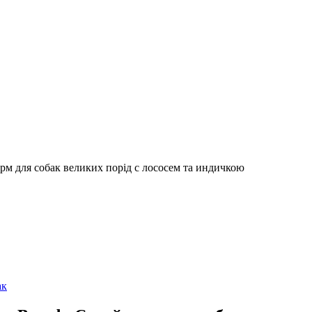
корм для собак великих порід с лососем та индичкою
ак