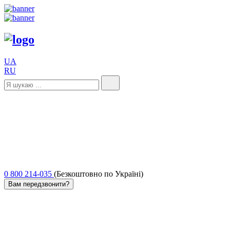
UA
RU
0 800 214-035
(Безкоштовно по Україні)
Вам передзвонити?