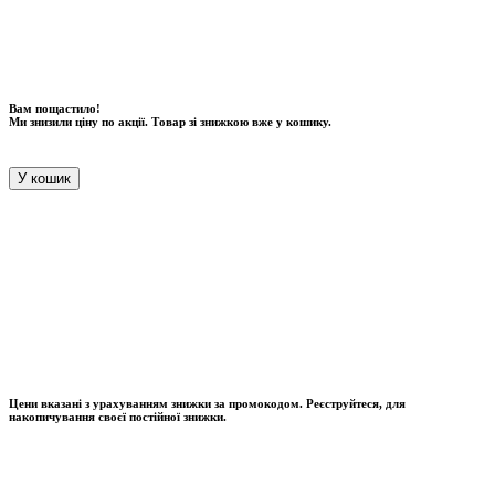
Вам пощастило!
Ми знизили ціну по акції. Товар зі знижкою вже у кошику.
У кошик
Цени вказані з урахуванням знижки за промокодом. Реєструйтеся, для
накопичування своєї постійної знижки.