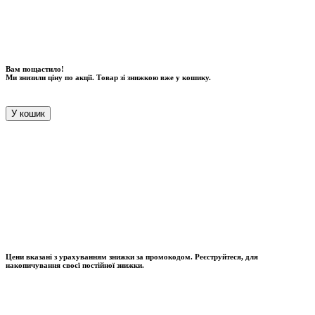
Вам пощастило!
Ми знизили ціну по акції. Товар зі знижкою вже у кошику.
У кошик
Цени вказані з урахуванням знижки за промокодом. Реєструйтеся, для
накопичування своєї постійної знижки.