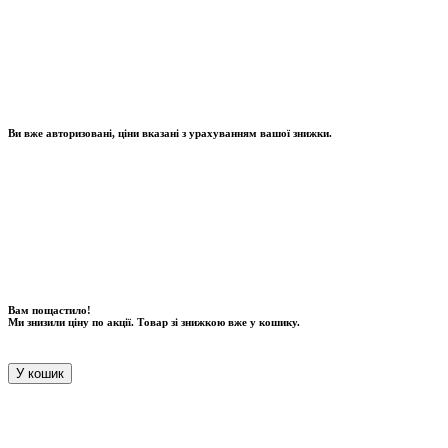
Ви вже авторизовані, ціни вказані з урахуванням вашої знижки.
Вам пощастило!
Ми знизили ціну по акції. Товар зі знижкою вже у кошику.
У кошик