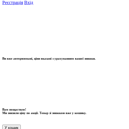
Реєстрація
Вхід
Ви вже авторизовані, ціни вказані з урахуванням вашої знижки.
Вам пощастило!
Ми знизили ціну по акції. Товар зі знижкою вже у кошику.
У кошик