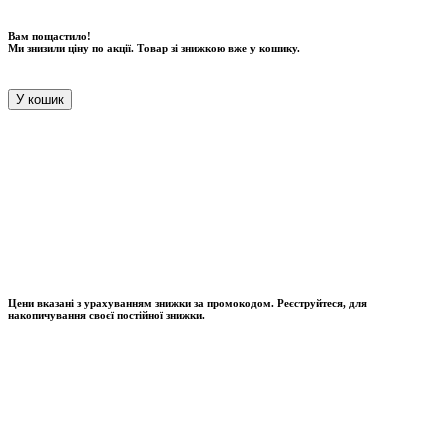
Вам пощастило!
Ми знизили ціну по акції. Товар зі знижкою вже у кошику.
У кошик
Цени вказані з урахуванням знижки за промокодом. Реєструйтеся, для
накопичування своєї постійної знижки.