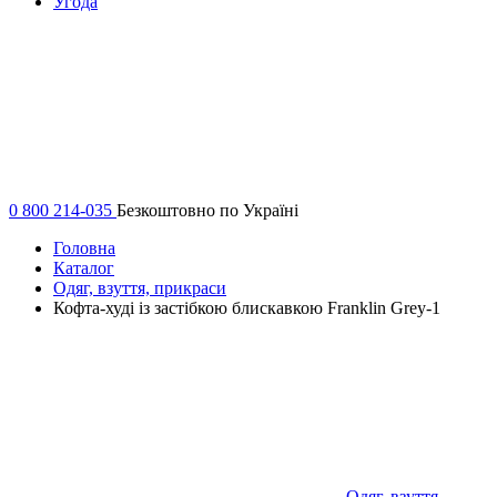
Угода
0 800 214-035
Безкоштовно по Україні
Головна
Каталог
Одяг, взуття, прикраси
Кофта-худі із застібкою блискавкою Franklin Grey-1
Одяг, взуття,