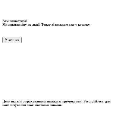
Вам пощастило!
Ми знизили ціну по акції. Товар зі знижкою вже у кошику.
У кошик
Цени вказані з урахуванням знижки за промокодом. Реєструйтеся, для
накопичування своєї постійної знижки.