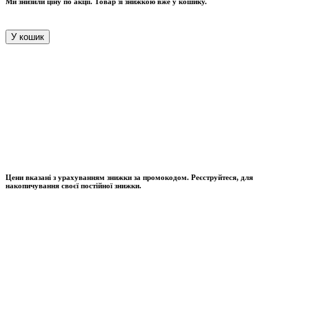
Ми знизили ціну по акції. Товар зі знижкою вже у кошику.
У кошик
Цени вказані з урахуванням знижки за промокодом. Реєструйтеся, для
накопичування своєї постійної знижки.