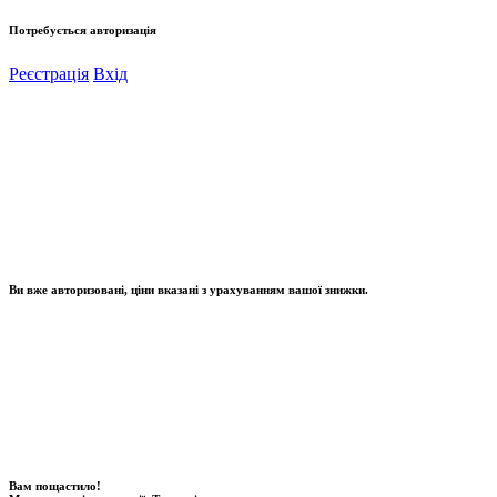
Потребується авторизація
Реєстрація
Вхід
Ви вже авторизовані, ціни вказані з урахуванням вашої знижки.
Вам пощастило!