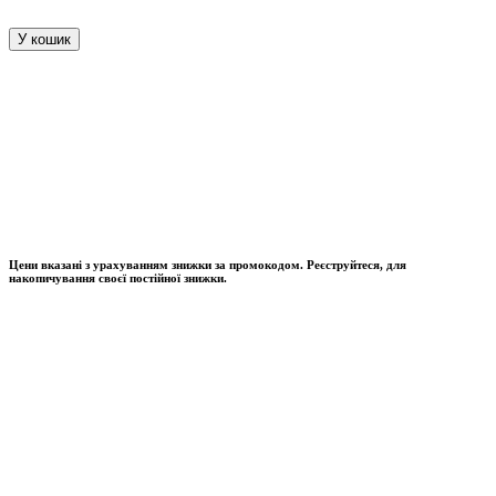
У кошик
Цени вказані з урахуванням знижки за промокодом. Реєструйтеся, для
накопичування своєї постійної знижки.