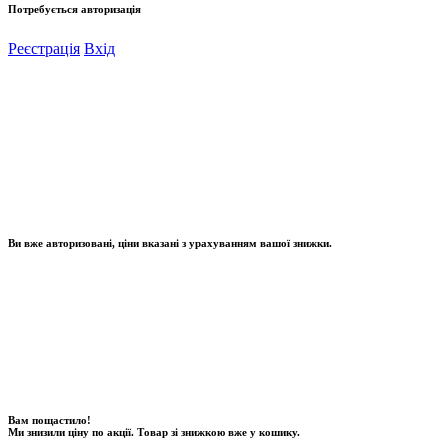
Потребується авторизація
Реєстрація
Вхід
Ви вже авторизовані, ціни вказані з урахуванням вашої знижки.
Вам пощастило!
Ми знизили ціну по акції. Товар зі знижкою вже у кошику.