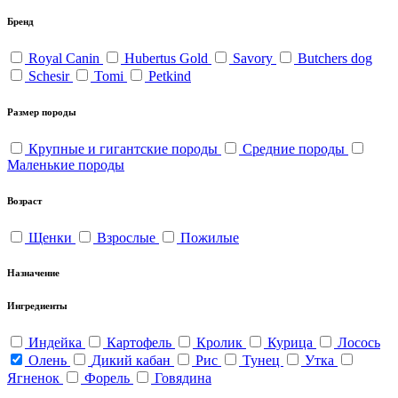
Бренд
Royal Canin
Hubertus Gold
Savory
Butchers dog
Schesir
Tomi
Petkind
Размер породы
Крупные и гигантские породы
Средние породы
Маленькие породы
Возраст
Щенки
Взрослые
Пожилые
Назначение
Ингредиенты
Индейка
Картофель
Кролик
Курица
Лосось
Олень
Дикий кабан
Рис
Тунец
Утка
Ягненок
Форель
Говядина