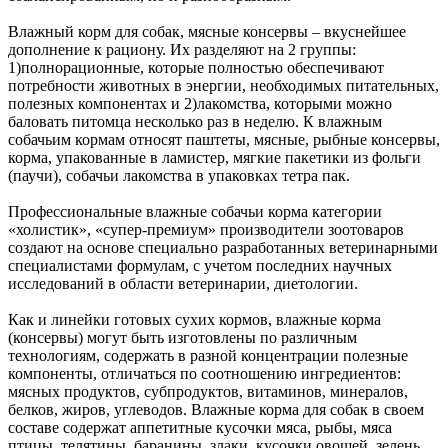
Влажный корм для собак, мясные консервы – вкуснейшее
дополнение к рациону. Их разделяют на 2 группы:
1)полнорационные, которые полностью обеспечивают
потребности животных в энергии, необходимых питательных,
полезных компонентах и 2)лакомства, которыми можно
баловать питомца несколько раз в неделю. К влажным
собачьим кормам относят паштеты, мясные, рыбные консервы,
корма, упакованные в ламистер, мягкие пакетики из фольги
(паучи), собачьи лакомства в упаковках тетра пак.
Профессиональные влажные собачьи корма категории
«холистик», «супер-премиум» производители зоотоваров
создают на основе специально разработанных ветеринарными
специалистами формулам, с учетом последних научных
исследований в области ветеринарии, диетологии.
Как и линейки готовых сухих кормов, влажные корма
(консервы) могут быть изготовлены по различным
технологиям, содержать в разной концентрации полезные
компоненты, отличаться по соотношению ингредиентов:
мясных продуктов, субпродуктов, витаминов, минералов,
белков, жиров, углеводов. Влажные корма для собак в своем
составе содержат аппетитные кусочки мяса, рыбы, мяса
птицы, телятины, баранины, злаки, кусочки овощей, зелень.