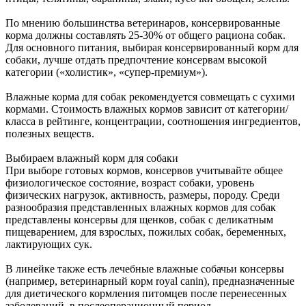
По мнению большинства ветеринаров, консервированные
корма должны составлять 25-30% от общего рациона собак.
Для основного питания, выбирая консервированный корм для
собаки, лучше отдать предпочтение консервам высокой
категории («холистик», «супер-премиум»).
Влажные корма для собак рекомендуется совмещать с сухими
кормами. Стоимость влажных кормов зависит от категории/
класса в рейтинге, концентрации, соотношения ингредиентов,
полезных веществ.
Выбираем влажный корм для собаки
При выборе готовых кормов, консервов учитывайте общее
физиологическое состояние, возраст собаки, уровень
физических нагрузок, активность, размеры, породу. Среди
разнообразия представленных влажных кормов для собак
представлены консервы для щенков, собак с деликатным
пищеварением, для взрослых, пожилых собак, беременных,
лактирующих сук.
В линейке также есть лечебные влажные собачьи консервы
(например, ветеринарный корм royal canin), предназначенные
для диетического кормления питомцев после перенесенных
заболеваний, в послеоперационный период.