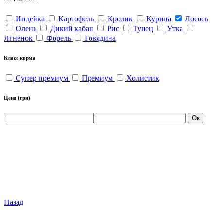
Индейка
Картофель
Кролик
Курица
Лосось
Олень
Дикий кабан
Рис
Тунец
Утка
Ягненок
Форель
Говядина
Класс корма
Супер премиум
Премиум
Холистик
Цена
(грн)
Ок
Назад