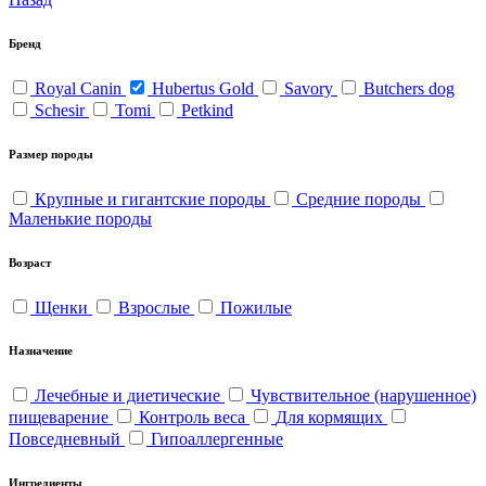
Бренд
Royal Canin
Hubertus Gold
Savory
Butchers dog
Schesir
Tomi
Petkind
Размер породы
Крупные и гигантские породы
Средние породы
Маленькие породы
Возраст
Щенки
Взрослые
Пожилые
Назначение
Лечебные и диетические
Чувствительное (нарушенное)
пищеварение
Контроль веса
Для кормящих
Повседневный
Гипоаллергенные
Ингредиенты