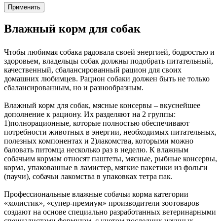
Применить
Влажный корм для собак
Чтобы любимая собака радовала своей энергией, бодростью и
здоровьем, владельцы собак должны подобрать питательный,
качественный, сбалансированный рацион для своих
домашних любимцев. Рацион собаки должен быть не только
сбалансированным, но и разнообразным.
Влажный корм для собак, мясные консервы – вкуснейшее
дополнение к рациону. Их разделяют на 2 группы:
1)полнорационные, которые полностью обеспечивают
потребности животных в энергии, необходимых питательных,
полезных компонентах и 2)лакомства, которыми можно
баловать питомца несколько раз в неделю. К влажным
собачьим кормам относят паштеты, мясные, рыбные консервы,
корма, упакованные в ламистер, мягкие пакетики из фольги
(паучи), собачьи лакомства в упаковках тетра пак.
Профессиональные влажные собачьи корма категории
«холистик», «супер-премиум» производители зоотоваров
создают на основе специально разработанных ветеринарными
специалистами формулам, с учетом последних научных