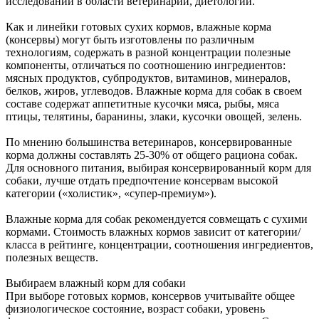
исследований в области ветеринарии, диетологии.
Как и линейки готовых сухих кормов, влажные корма
(консервы) могут быть изготовлены по различным
технологиям, содержать в разной концентрации полезные
компоненты, отличаться по соотношению ингредиентов:
мясных продуктов, субпродуктов, витаминов, минералов,
белков, жиров, углеводов. Влажные корма для собак в своем
составе содержат аппетитные кусочки мяса, рыбы, мяса
птицы, телятины, баранины, злаки, кусочки овощей, зелень.
По мнению большинства ветеринаров, консервированные
корма должны составлять 25-30% от общего рациона собак.
Для основного питания, выбирая консервированный корм для
собаки, лучше отдать предпочтение консервам высокой
категории («холистик», «супер-премиум»).
Влажные корма для собак рекомендуется совмещать с сухими
кормами. Стоимость влажных кормов зависит от категории/
класса в рейтинге, концентрации, соотношения ингредиентов,
полезных веществ.
Выбираем влажный корм для собаки
При выборе готовых кормов, консервов учитывайте общее
физиологическое состояние, возраст собаки, уровень