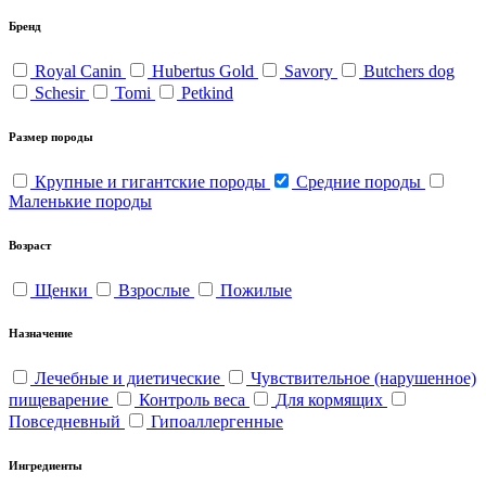
Бренд
Royal Canin
Hubertus Gold
Savory
Butchers dog
Schesir
Tomi
Petkind
Размер породы
Крупные и гигантские породы
Средние породы
Маленькие породы
Возраст
Щенки
Взрослые
Пожилые
Назначение
Лечебные и диетические
Чувствительное (нарушенное)
пищеварение
Контроль веса
Для кормящих
Повседневный
Гипоаллергенные
Ингредиенты