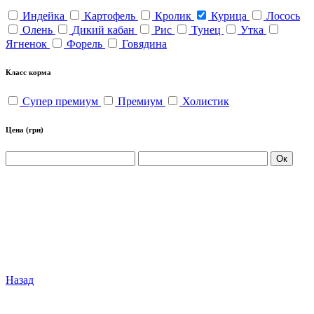
Индейка
Картофель
Кролик
Курица
Лосось
Олень
Дикий кабан
Рис
Тунец
Утка
Ягненок
Форель
Говядина
Класс корма
Супер премиум
Премиум
Холистик
Цена
(грн)
Ок
Назад