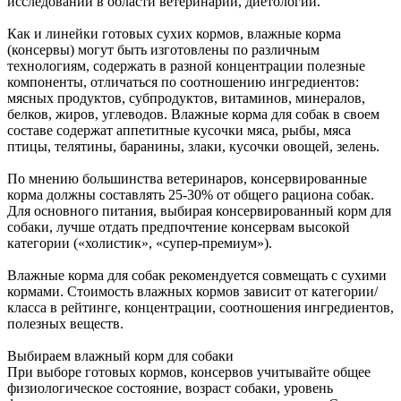
исследований в области ветеринарии, диетологии.
Как и линейки готовых сухих кормов, влажные корма
(консервы) могут быть изготовлены по различным
технологиям, содержать в разной концентрации полезные
компоненты, отличаться по соотношению ингредиентов:
мясных продуктов, субпродуктов, витаминов, минералов,
белков, жиров, углеводов. Влажные корма для собак в своем
составе содержат аппетитные кусочки мяса, рыбы, мяса
птицы, телятины, баранины, злаки, кусочки овощей, зелень.
По мнению большинства ветеринаров, консервированные
корма должны составлять 25-30% от общего рациона собак.
Для основного питания, выбирая консервированный корм для
собаки, лучше отдать предпочтение консервам высокой
категории («холистик», «супер-премиум»).
Влажные корма для собак рекомендуется совмещать с сухими
кормами. Стоимость влажных кормов зависит от категории/
класса в рейтинге, концентрации, соотношения ингредиентов,
полезных веществ.
Выбираем влажный корм для собаки
При выборе готовых кормов, консервов учитывайте общее
физиологическое состояние, возраст собаки, уровень