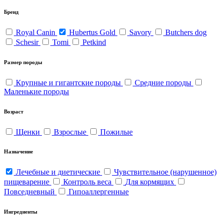
Бренд
Royal Canin
Hubertus Gold
Savory
Butchers dog
Schesir
Tomi
Petkind
Размер породы
Крупные и гигантские породы
Средние породы
Маленькие породы
Возраст
Щенки
Взрослые
Пожилые
Назначение
Лечебные и диетические
Чувствительное (нарушенное)
пищеварение
Контроль веса
Для кормящих
Повседневный
Гипоаллергенные
Ингредиенты