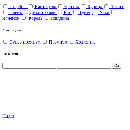
Индейка
Картофель
Кролик
Курица
Лосось
Олень
Дикий кабан
Рис
Тунец
Утка
Ягненок
Форель
Говядина
Класс корма
Супер премиум
Премиум
Холистик
Цена
(грн)
Ок
Назад