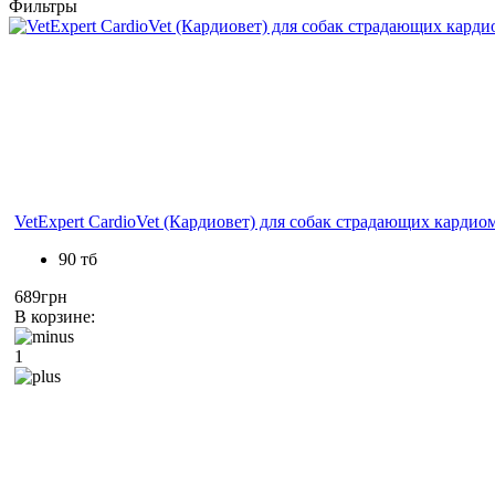
Фильтры
VetExpert CardioVet (Кардиовет) для собак страдающих карди
90 тб
689грн
В корзине:
1