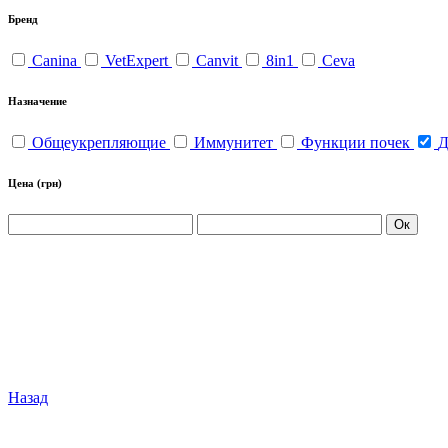
Бренд
Canina
VetExpert
Canvit
8in1
Ceva
Назначение
Общеукрепляющие
Иммунитет
Функции почек
Д
Цена
(грн)
Ок
Назад