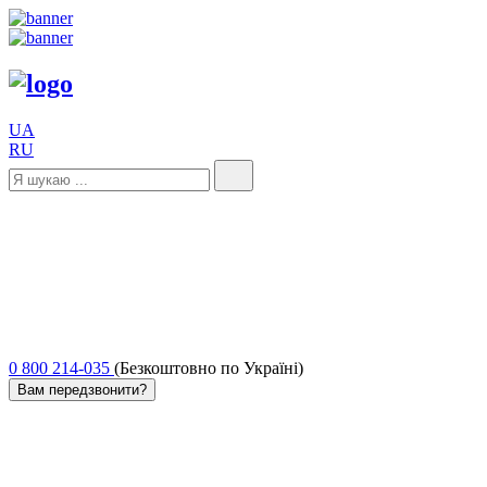
UA
RU
0 800 214-035
(Безкоштовно по Україні)
Вам передзвонити?