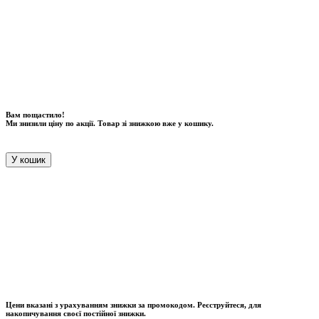
Вам пощастило!
Ми знизили ціну по акції. Товар зі знижкою вже у кошику.
У кошик
Цени вказані з урахуванням знижки за промокодом. Реєструйтеся, для
накопичування своєї постійної знижки.