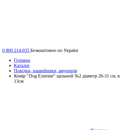
0 800 214-035
Безкоштовно по Україні
Головна
Каталог
Повідки, нашийники, амуниція
Комір "Dog Extremе" щільний №2 діаметр 26-31 см, в
13см