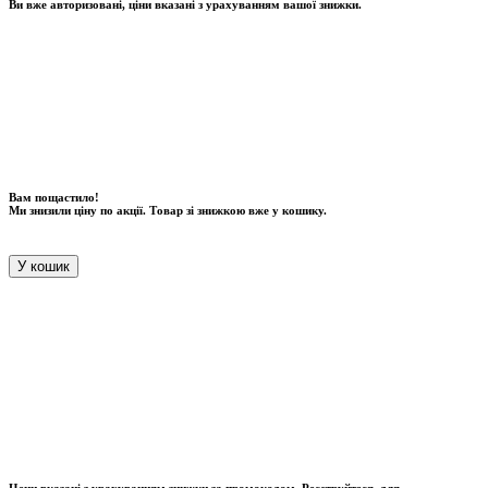
Ви вже авторизовані, ціни вказані з урахуванням вашої знижки.
Вам пощастило!
Ми знизили ціну по акції. Товар зі знижкою вже у кошику.
У кошик
Цени вказані з урахуванням знижки за промокодом. Реєструйтеся, для