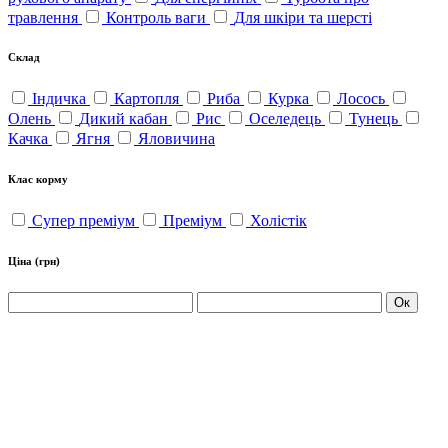
травлення
Контроль ваги
Для шкіри та шерсті
Склад
Індичка
Картопля
Риба
Курка
Лосось
Олень
Дикий кабан
Рис
Оселедець
Тунець
Качка
Ягня
Яловичина
Клас корму
Супер преміум
Преміум
Холістік
Ціна
(грн)
Ок