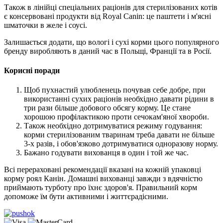
Також в лінійці спеціальних раціонів для стерилізованих котів
є консервовані продукти від Royal Canin: це паштети і м'ясні
шматочки в желе і соусі.
Залишається додати, що вологі і сухі корми цього популярного
бренду виробляють в даний час в Польщі, Франції та в Росії.
Корисні поради
Щоб пухнастий улюбленець почував себе добре, при
використанні сухих раціонів необхідно давати рідини в
три рази більше добового обсягу корму. Це стане
хорошою профілактикою проти сечокам'яної хвороби.
Також необхідно дотримуватися режиму годування:
корми стерилізованим тваринам треба давати не більше
3-х разів, і обов'язково дотримуватися одноразову норму.
Бажано годувати вихованця в один і той же час.
Всі перераховані рекомендації вказані на кожній упаковці
корму роял Канін. Домашні вихованці завжди з вдячністю
приймають турботу про їхнє здоров'я. Правильний корм
допоможе їм бути активними і життєрадісними.