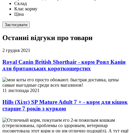
Склад
Клас корму
Ціна
Застосувати
Останні відгуки про товари
2 грудня 2021
Royal Canin British Shorthair - корм Роял Канін
для британських короткошерстих
мои коты его просто обожают. быстрая доставка, цены
самые выгодные среди всех магазинов!
11 листопада 2021
Hills (Хілс) SP Mature Adult 7 + - корм для кішок
старше 7 років з куркою
Отличный корм, покупаем его 2-м пожилым кошкам
(стерелизованы, проблемы со здоровьем, ветеринар
посоветовала этот корм и он им отлично подошёл). А тут ещё