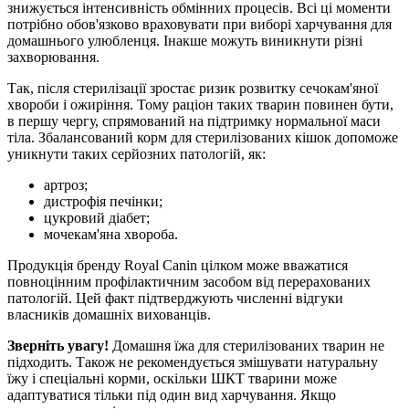
знижується інтенсивність обмінних процесів. Всі ці моменти
потрібно обов'язково враховувати при виборі харчування для
домашнього улюбленця. Інакше можуть виникнути різні
захворювання.
Так, після стерилізації зростає ризик розвитку сечокам'яної
хвороби і ожиріння. Тому раціон таких тварин повинен бути,
в першу чергу, спрямований на підтримку нормальної маси
тіла. Збалансований корм для стерилізованих кішок допоможе
уникнути таких серйозних патологій, як:
артроз;
дистрофія печінки;
цукровий діабет;
мочекам'яна хвороба.
Продукція бренду Royal Canin цілком може вважатися
повноцінним профілактичним засобом від перерахованих
патологій. Цей факт підтверджують численні відгуки
власників домашніх вихованців.
Зверніть увагу!
Домашня їжа для стерилізованих тварин не
підходить. Також не рекомендується змішувати натуральну
їжу і спеціальні корми, оскільки ШКТ тварини може
адаптуватися тільки під один вид харчування. Якщо