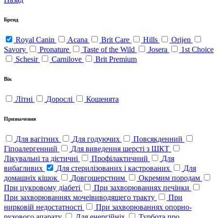
Бренд
Royal Canin
Acana
Brit Care
Hills
Orijen
Savory
Pronature
Taste of the Wild
Josera
1st Choice
Schesir
Carnilove
Brit Premium
Вік
Літні
Дорослi
Кошенята
Призначення
Для вагітних
Для годуючих
Повсякденний
Гіпоалергенний
Для виведення шерсті з ШКТ
Лікувальні та дієтичні
Профілактичний
Для
вибагливих
Для стерилізованих і кастрованих
Для
домашніх кішок
Довгошерстним
Окремим породам
При цукровому діабеті
При захворюваннях печінки
При захворюваннях мочеівиводящего тракту
При
нирковій недостатності
При захворюваннях опорно-
рухового апарату
Для енергійніх
Турбота про