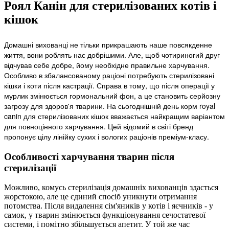
Роял Канін для стерилізованих котів і
кішок
Домашні вихованці не тільки прикрашають наше повсякденне
життя, вони роблять нас добрішими. Але, щоб чотириногий друг
відчував себе добре, йому необхідне правильне харчування.
Особливо в збалансованому раціоні потребують стерилізовані
кішки і коти після кастрації. Справа в тому, що після операції у
мурлик змінюється гормональний фон, а це становить серйозну
загрозу для здоров'я тварини. На сьогоднішній день корм royal
canin для стерилізованих кішок вважається найкращим варіантом
для повноцінного харчування. Цей відомий в світі бренд
пропонує цілу лінійку сухих і вологих раціонів преміум-класу.
Особливості харчування тварин після
стерилізації
Можливо, комусь стерилізація домашніх вихованців здасться
жорстокою, але це єдиний спосіб уникнути отримання
потомства. Після видалення сім'яників у котів і яєчників - у
самок, у тварин змінюється функціонування сечостатевої
системи, і помітно збільшується апетит. У той же час