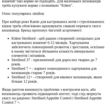
кошенят такі корми не підходять. Для маленьких вихованців
треба купувати корми з позначкою "Kitten".
Опис популярних лінійок
При виборі роял Канін для кастрованих котів і стрелізованних
кішок треба обов'язково враховувати смакові переваги свого
вихованця. Бренд пропонує багатий асортимент:
Kitten Sterilised - цей раціон створений спеціально для
кастрованих кошенят 6-12 місяців. Харчування
забезпечить повноцінний розвиток і зростання, оскільки
в ньому міститься збільшена кількість мінеральних
елементів і вітамінів.
Sterilised 37 - призначений для дорослих тварин до 7
років.
Sterilised 7 + - варіант повноцінного харчування для
вихованців старше 7 років.
Sterilised 12+ - створений для вікових вихованців, яким
більше 12 років.
Якщо раптом виникнуть проблеми з контролем ваги, або
вихованець проявить підвищений апетит, тоді слід звернути
увагу на раціони: Sterilised Appetite Control і Sterilised Appetite
Control 7 +.