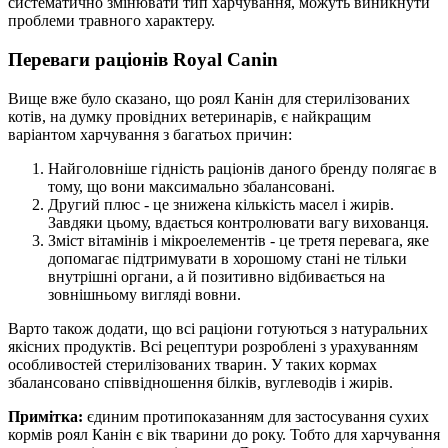
систематично змінювати тип харчування, можуть виникнути
проблеми травного характеру.
Переваги раціонів Royal Canin
Вище вже було сказано, що роял Канін для стерилізованих
котів, на думку провідних ветеринарів, є найкращим
варіантом харчування з багатьох причин:
Найголовніше гідність раціонів даного бренду полягає в
тому, що вони максимально збалансовані.
Другий плюс - це знижена кількість масел і жирів.
Завдяки цьому, вдається контролювати вагу вихованця.
Зміст вітамінів і мікроелементів - це третя перевага, яке
допомагає підтримувати в хорошому стані не тільки
внутрішні органи, а й позитивно відбивається на
зовнішньому вигляді вовни.
Варто також додати, що всі раціони готуються з натуральних
якісних продуктів. Всі рецептури розроблені з урахуванням
особливостей стерилізованих тварин. У таких кормах
збалансовано співвідношення білків, вуглеводів і жирів.
Примітка:
єдиним протипоказанням для застосування сухих
кормів роял Канін є вік тварини до року. Тобто для харчування