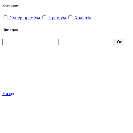
Клас корму
Супер преміум
Преміум
Холістік
Ціна
(грн)
Ок
Назад