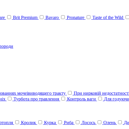
Care
Brit Premium
Bavaro
Pronature
Taste of the Wild
 породи
юваннях мочеівиводящего тракту
При нирковій недостатност
йніх
Турбота про травлення
Контроль ваги
Для годуюч
ртопля
Кролик
Курка
Риба
Лосось
Олень
Ди