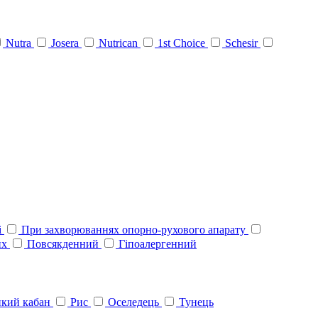
Nutra
Josera
Nutrican
1st Choice
Schesir
і
При захворюваннях опорно-рухового апарату
их
Повсякденний
Гіпоалергенний
кий кабан
Рис
Оселедець
Тунець