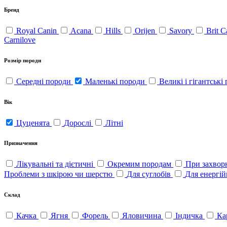
Бренд
Royal Canin
Acana
Hills
Orijen
Savory
Brit 
Carnilove
Розмір породи
Середні породи
Маленькі породи
Великі і гігантські
Вік
Цуценята
Дорослі
Літні
Призначення
Лікувальні та дієтичні
Окремим породам
При захвор
Проблеми з шкірою чи шерстю
Для суглобів
Для енергі
Склад
Качка
Ягня
Форель
Яловичина
Індичка
Ка