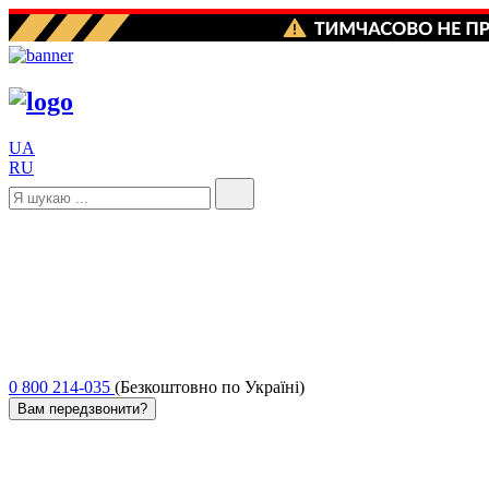
UA
RU
0 800 214-035
(Безкоштовно по Україні)
Вам передзвонити?