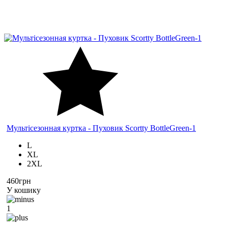
Мультісезонная куртка - Пуховик Scortty BottleGreen-1
L
XL
2XL
460грн
У кошику
1