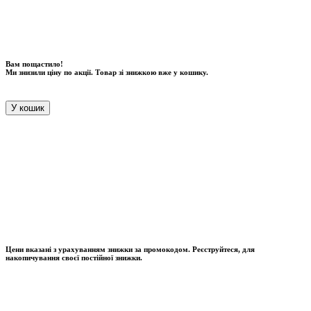
Вам пощастило!
Ми знизили ціну по акції. Товар зі знижкою вже у кошику.
У кошик
Цени вказані з урахуванням знижки за промокодом. Реєструйтеся, для
накопичування своєї постійної знижки.