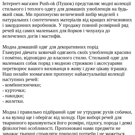
Інтернет-магазин Push-ok (Пушок) представляє модні колекції
стильного і теплого одягу для домашніх улюбленців на будь-
який смак. Ми пропонуємо величезний вибір моделей з
натуральних і синтетичних матеріалів від кращих вітчизняних
і закордонних виробників. У продажу повний розмірний ряд
речей від самих маленьких для йорков і чихуахуа до
величезних догів і мастифів.
Модна домашній одяг для декоративних порід
Гламурні дівчата зазвичай одягають своїх улюбленців красиво
і помітно, відповідно до власного стилю. Стильний одяг для
маленьких собак поряд з модною стрижкою і аксесуарами
перетворює вашого вихованця в живу і дуже цікаву іграшку.
Наш онлайн зоомагазин пропонує найактуальніші колекції
наступних речей:
- комбинезончики;
- курточки;
- накидки;
- жилетки.
Модна і правильно підібраний одяг не утрудняє рухів собачки,
а на вулиці ще і оберігає від холоду. При виборі речей для
тваринного враховуються його розміри, підлогу, порода і деякі
фізіологічні особливості. Пропоновані нами предмети не
заважає тварині справляти природні потреби і не мажеться