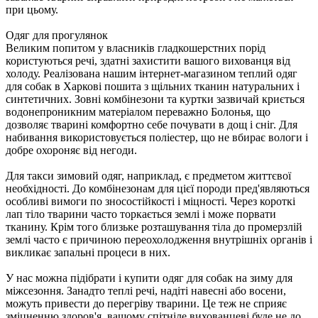
при цьому.
Одяг для прогулянок
Великим попитом у власників гладкошерстних порід
користуються речі, здатні захистити вашого вихованця від
холоду. Реалізована нашим інтернет-магазином теплий одяг
для собак в Харкові пошита з щільних тканин натуральних і
синтетичних. Зовні комбінезони та куртки зазвичай криється
водонепроникним матеріалом переважно Болонья, що
дозволяє тварині комфортно себе почувати в дощ і сніг. Для
набивання використовується поліестер, що не вбирає вологи і
добре охороняє від негоди.
Для такси зимовий одяг, наприклад, є предметом життєвої
необхідності. До комбінезонам для цієї породи пред'являються
особливі вимоги по зносостійкості і міцності. Через короткі
лап тіло тварини часто торкається землі і може порвати
тканину. Крім того близьке розташування тіла до промерзлій
землі часто є причиною переохолодження внутрішніх органів і
викликає запальні процеси в них.
У нас можна підібрати і купити одяг для собак на зиму для
міжсезоння. Занадто теплі речі, надіті навесні або восени,
можуть привести до перегріву тварини. Це теж не сприяє
зміцненню здоров'я, вашому спітніле вихованцеві буде не до