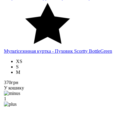
Мультісезонная куртка - Пуховик Scortty BottleGreen
XS
S
M
370грн
У кошику
1