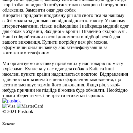
ігор і забав швидше б позбутися такого мокрого і незручного
облачення. Замовити одяг для собак
Вибрати і придбати вподобану річ для свого пса на нашому
сайті можна за допомогою відповідного каталогу. У нашому
інтернет-магазині тільки наймодніша і найкраща модний одяг
для собак з України, Західної Європи і Південно-східної Азії.
Наші співробітники готові допомогти в підборі речей для
вашого вихованця. Купити потрібну вам річ ​​можна,
оформивши онлайн-заявку або зателефонувавши за
контактним телефоном.
Ми організуємо доставку придбаних у нас товарів по місту
кур'єрами. Куплена у нас одяг для собак в Київ та інші
населені пункти країни надсилаються поштою. Відправлення
здійснюється зазвичай в день оформлення замовлення, що
істотно зменшує термін його виконання. Якщо річ, з якої-
небудь причини не підійде її можна буде обміняти. Необхідно
тільки зберегти чек і не зрізати етикетки і ярлики.
© 2021 Push-ok
Каталог