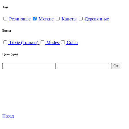
Тип
Резиновые
Мягкие
Канаты
Деревянные
Бренд
Trixie (Трикси)
Modes
Collar
Цена
(грн)
Ок
Назад