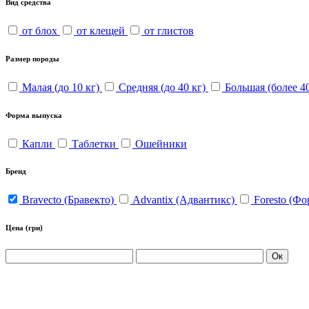
Вид средства
от блох
от клещей
от глистов
Размер породы
Малая (до 10 кг)
Средняя (до 40 кг)
Большая (более 40
Форма выпуска
Капли
Таблетки
Ошейники
Бренд
Bravecto (Бравекто)
Advantix (Адвантикс)
Foresto (Фо
Цена
(грн)
Ок