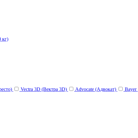
 кг)
ресто)
Vectra 3D (Вектра 3D)
Advocate (Адвокат)
Bayer