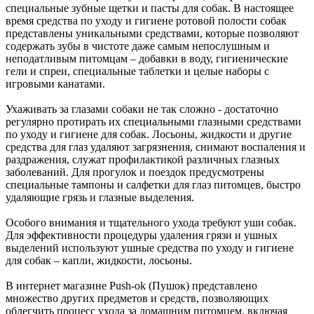
специальные зубные щетки и пасты для собак. В настоящее
время средства по уходу и гигиене ротовой полости собак
представлены уникальными средствами, которые позволяют
содержать зубы в чистоте даже самым непослушным и
неподатливым питомцам – добавки в воду, гигиенические
гели и спреи, специальные таблетки и целые наборы с
игровыми канатами.
Ухаживать за глазами собаки не так сложно - достаточно
регулярно протирать их специальными глазными средствами
по уходу и гигиене для собак. Лосьоны, жидкости и другие
средства для глаз удаляют загрязнения, снимают воспаления и
раздражения, служат профилактикой различных глазных
заболеваний. Для прогулок и поездок предусмотрены
специальные тампоны и салфетки для глаз питомцев, быстро
удаляющие грязь и глазные выделения.
Особого внимания и тщательного ухода требуют уши собак.
Для эффективности процедуры удаления грязи и ушных
выделений используют ушные средства по уходу и гигиене
для собак – капли, жидкости, лосьоны.
В интернет магазине Push-ok (Пушок) представлено
множество других предметов и средств, позволяющих
облегчить процесс ухода за домашним питомцем, включая