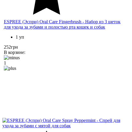
ESPREE (Эспри) Oral Care Fingerbrush - Набор из 3 щеток
для ухода за зубами и полостью рта кошек и собак
1 уп
252грн
В корзине:
1