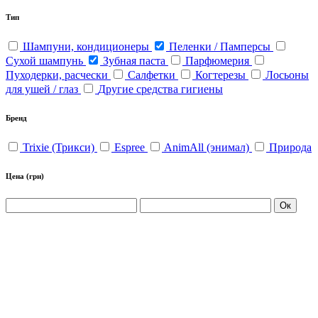
Тип
Шампуни, кондиционеры
Пеленки / Памперсы
Сухой шампунь
Зубная паста
Парфюмерия
Пуходерки, расчески
Салфетки
Когтерезы
Лосьоны
для ушей / глаз
Другие средства гигиены
Бренд
Trixie (Трикси)
Espree
AnimAll (энимал)
Природа
Цена
(грн)
Ок