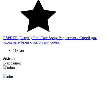
ESPREE (Эспри) Oral Care Spray Peppermint - Спрей для
ухода за зубами с мятой для собак
118 мл
804грн
В корзине:
1