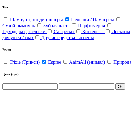
Тип
Шампуни, кондиционеры
Пеленки / Памперсы
Сухой шампунь
Зубная паста
Парфюмерия
Пуходерки, расчески
Салфетки
Когтерезы
Лосьоны
для ушей / глаз
Другие средства гигиены
Бренд
Trixie (Трикси)
Espree
AnimAll (энимал)
Природа
Цена
(грн)
Ок