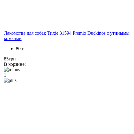
Лакомства для собак Trixie 31594 Premio Duckinos с утинымы
комками
80 г
85грн
В корзине:
1