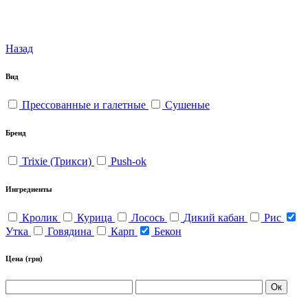
Назад
Вид
Прессованные и галетные
Сушеные
Бренд
Trixie (Трикси)
Push-ok
Ингредиенты
Кролик
Курица
Лосось
Дикий кабан
Рис
Утка
Говядина
Карп
Бекон
Цена
(грн)
Ок