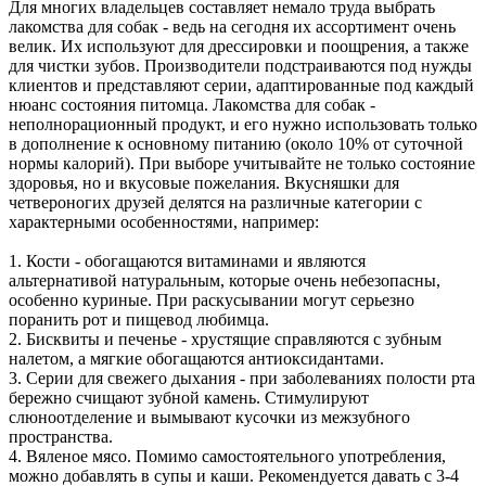
Для многих владельцев составляет немало труда выбрать
лакомства для собак - ведь на сегодня их ассортимент очень
велик. Их используют для дрессировки и поощрения, а также
для чистки зубов. Производители подстраиваются под нужды
клиентов и представляют серии, адаптированные под каждый
нюанс состояния питомца. Лакомства для собак -
неполнорационный продукт, и его нужно использовать только
в дополнение к основному питанию (около 10% от суточной
нормы калорий). При выборе учитывайте не только состояние
здоровья, но и вкусовые пожелания. Вкусняшки для
четвероногих друзей делятся на различные категории с
характерными особенностями, например:
1. Кости - обогащаются витаминами и являются
альтернативой натуральным, которые очень небезопасны,
особенно куриные. При раскусывании могут серьезно
поранить рот и пищевод любимца.
2. Бисквиты и печенье - хрустящие справляются с зубным
налетом, а мягкие обогащаются антиоксидантами.
3. Серии для свежего дыхания - при заболеваниях полости рта
бережно счищают зубной камень. Стимулируют
слюноотделение и вымывают кусочки из межзубного
пространства.
4. Вяленое мясо. Помимо самостоятельного употребления,
можно добавлять в супы и каши. Рекомендуется давать с 3-4